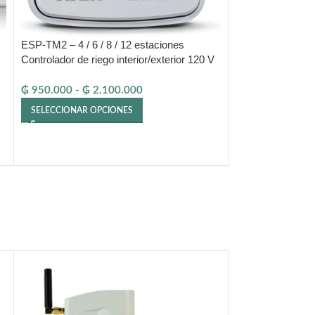
ESP-TM2 – 4 / 6 / 8 / 12 estaciones
Minicontrolador 
Controlador de riego interior/exterior 120 V
estaciones, 220 
(compatible con LNK WiFi)
₲
950.000
-
₲
2.100.000
₲
625.000
SELECCIONAR OPCIONES
AÑADIR AL CARR