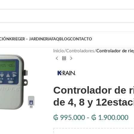
ACIÓN
KRIEGER – JARDINERIA
FAQ
BLOG
CONTACTO
Inicio
/
Controladores
/
Controlador de ri
Controlador de 
de 4, 8 y 12est
₲
995.000
-
₲
1.900.000