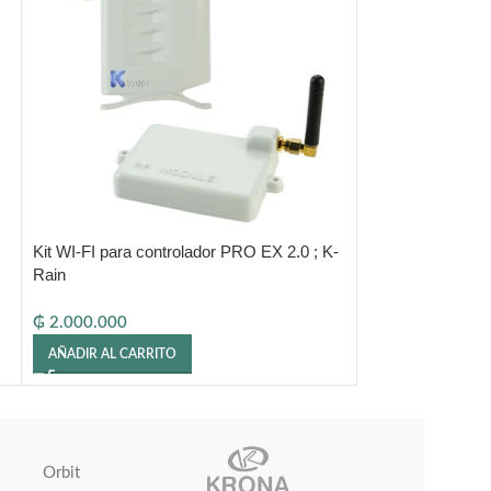
Kit WI-FI para controlador PRO EX 2.0 ; K-
Módulo de ampli
Rain
ESP-SM3 / ESP
₲
2.000.000
₲
490.000
AÑADIR AL CARRITO
AÑADIR AL CARR
Orbit