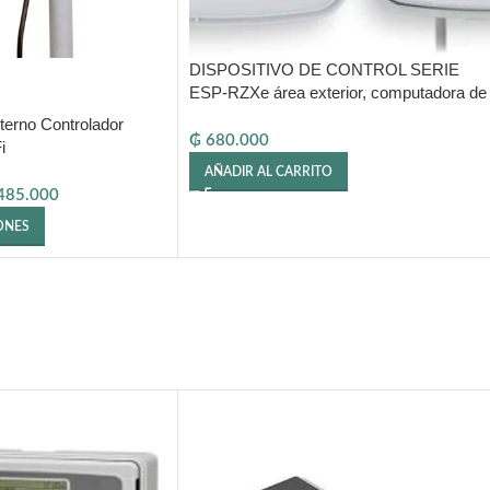
DISPOSITIVO DE CONTROL SERIE
ESP-RZXe área exterior, computadora de
riego, compatible con WiFi / Wlan
terno Controlador
₲
680.000
i
AÑADIR AL CARRITO
485.000
ONES