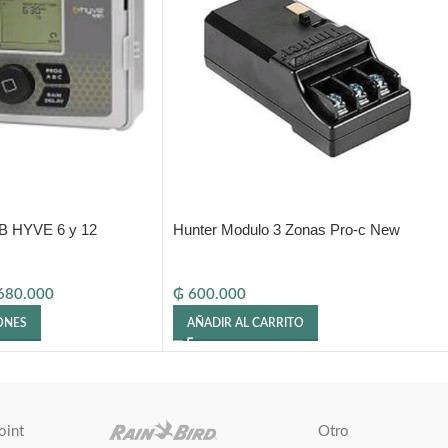
 B HYVE 6 y 12
Hunter Modulo 3 Zonas Pro-c New
680.000
₲
600.000
ONES
AÑADIR AL CARRITO
oint
Otro