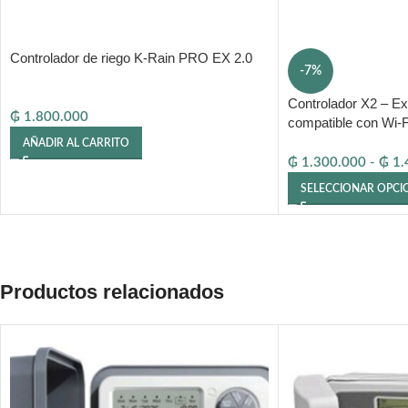
Controlador de riego K-Rain PRO EX 2.0
-7%
Controlador X2 – Ex
₲
1.800.000
compatible con Wi-F
AÑADIR AL CARRITO
₲
1.300.000
-
₲
1.
SELECCIONAR OPCI
Productos relacionados