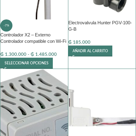
Electrovalvula Hunter PGV-100-
-7%
G-B
Controlador X2 – Externo
Controlador compatible con Wi-Fi
₲
185.000
AÑADIR AL CARRITO
₲
1.300.000
-
₲
1.485.000
SELECCIONAR OPCIONES