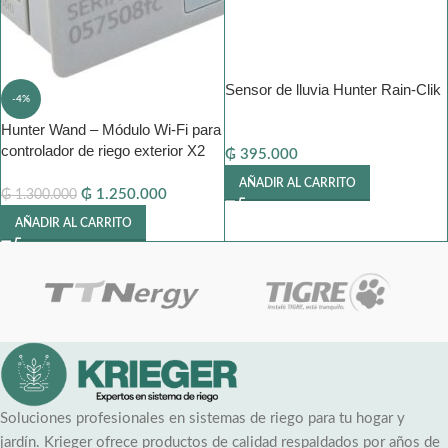
Sensor de lluvia Hunter Rain-Clik
-4%
Hunter Wand – Módulo Wi-Fi para
controlador de riego exterior X2
₲
395.000
AÑADIR AL CARRITO
₲
1.250.000
₲
1.300.000
AÑADIR AL CARRITO
Soluciones profesionales en sistemas de riego para tu hogar y
jardín. Krieger ofrece productos de calidad respaldados por años de