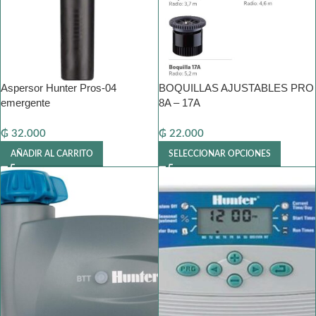
Aspersor Hunter Pros-04
BOQUILLAS AJUSTABLES PRO
emergente
8A – 17A
₲
32.000
₲
22.000
AÑADIR AL CARRITO
SELECCIONAR OPCIONES