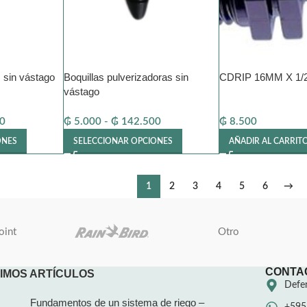
, sin vástago
Boquillas pulverizadoras sin
CDRIP 16MM X 1/2
vástago
0
₲
5.000
-
₲
142.500
₲
8.500
ONES
SELECCIONAR OPCIONES
AÑADIR AL CARRIT
1
2
3
4
5
6
→
oint
Otro
CONTA
IMOS ARTÍCULOS
Defen
Fundamentos de un sistema de riego –