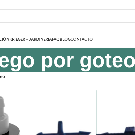
ACIÓN
KRIEGER – JARDINERIA
FAQ
BLOG
CONTACTO
ego por gote
teo