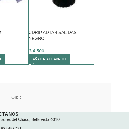
″
CDRIP ADTA 4 SALIDAS
NEGRO
₲
4.500
O
AÑADIR AL CARRITO
Orbit
CTANOS
sores del Chaco, Bella Vista 6310