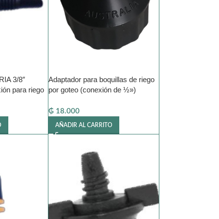
A 3/8″
Adaptador para boquillas de riego
n para riego
por goteo (conexión de ½»)
₲
18.000
O
AÑADIR AL CARRITO