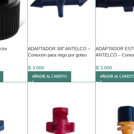
ctor
ADAPTADOR 3/8″ ANTELCO –
ADAPTADOR ESTRI
Conexión para riego por goteo
ANTELCO – Conexió
por goteo
₲
3.000
₲
3.000
AÑADIR AL CARRITO
AÑADIR AL CARRIT