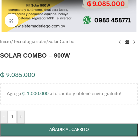
Haga clic para ampliar
Inicio
/
Tecnología solar
/
Solar Combo
SOLAR COMBO – 900W
₲
9.085.000
Agregá
₲
1.000.000
a tu carrito y obtené envío gratuito!
-
+
AÑADIR AL CARRITO