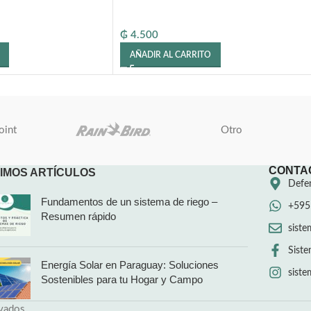
₲
4.500
AÑADIR AL CARRITO
oint
Otro
CONTA
IMOS ARTÍCULOS
Defen
Fundamentos de un sistema de riego –
+595
Resumen rápido
sist
Siste
Energía Solar en Paraguay: Soluciones
sist
Sostenibles para tu Hogar y Campo
vados