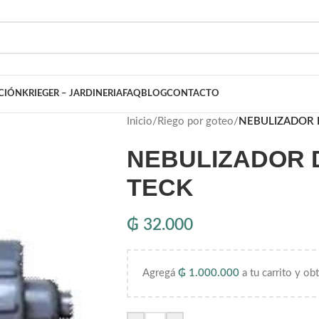
ACIÓN
KRIEGER – JARDINERIA
FAQ
BLOG
CONTACTO
Inicio
/
Riego por goteo
/
NEBULIZADOR D
NEBULIZADOR D
TECK
₲
32.000
Agregá
₲
1.000.000
a tu carrito y ob