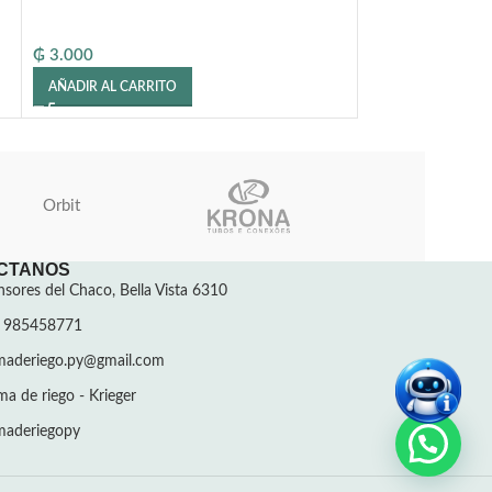
₲
3.000
₲
4.000
AÑADIR AL CARRITO
AÑADIR AL CARR
Orbit
CTANOS
sores del Chaco, Bella Vista 6310
 985458771
emaderiego.py@gmail.com
ma de riego - Krieger
emaderiegopy