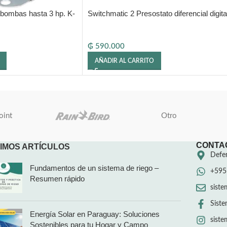
a bombas hasta 3 hp. K-
Switchmatic 2 Presostato diferencial digita
₲
590.000
AÑADIR AL CARRITO
oint
Otro
CONTA
IMOS ARTÍCULOS
Defen
Fundamentos de un sistema de riego –
+595
Resumen rápido
sist
Siste
Energía Solar en Paraguay: Soluciones
sist
Sostenibles para tu Hogar y Campo