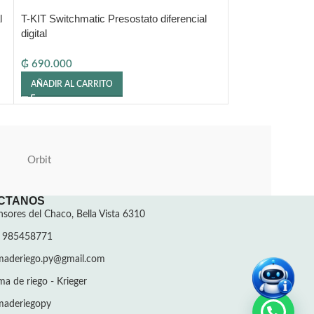
l
T-KIT Switchmatic Presostato diferencial
Transformador ex
digital
₲
690.000
₲
230.000
AÑADIR AL CARRITO
AÑADIR AL CARR
Orbit
CTANOS
sores del Chaco, Bella Vista 6310
 985458771
emaderiego.py@gmail.com
ma de riego - Krieger
emaderiegopy