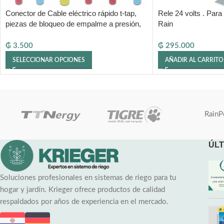
Conector de Cable eléctrico rápido t-tap,
Rele 24 volts . Par
piezas de bloqueo de empalme a presión,
Rain
Terminal de Cable de crimpado
impermeable,
₲
3.500
₲
295.000
SELECCIONAR OPCIONES
AÑADIR AL CARRITO
RainP
ÚLT
Soluciones profesionales en sistemas de riego para tu
hogar y jardín. Krieger ofrece productos de calidad
respaldados por años de experiencia en el mercado.