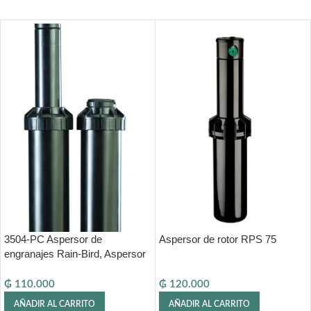
3504-PC Aspersor de
Aspersor de rotor RPS 75
engranajes Rain-Bird, Aspersor
emergente 3504 Rain Bird,
Y34001 Tipo: 3504 PC Rain Bird
₲
110.000
₲
120.000
AÑADIR AL CARRITO
AÑADIR AL CARRITO